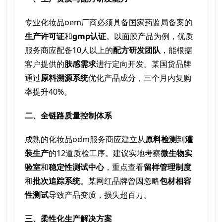
专业化妆品oem厂商必须具备国家药监局备案的
生产许可证
和
gmp认证
。以面膜产品为例，优质
服务商应配备10人以上的
配方研发团队
，能根据
客户提供的
肤感需求
进行定向开发。某国货品牌
通过
原料溯源系统
优化产品成分，三个月内复购
率提升40%。
二、全链路质量控制体系
成熟的化妆品odm服务商应建立从
原料检测
到
灌
装生产
的12道质检工序。建议实地考察
微生物实
验室
和
稳定性测试中心
，重点查看
留样管理制度
和
批次追踪系统
。某网红品牌曾因忽略
包材相容
性测试
导致产品变质，损失超百万。
三、柔性化生产解决方案