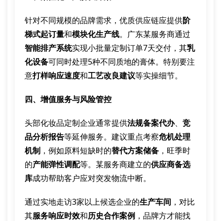
针对不同规模的品牌需求，优质供应链应提供
阶
梯式起订量
和
模块化生产线
。广东某服务商通过
智能排产系统
实现小批量定制订单7天交付，其
乳
化设备
可同时处理5种不同质地的膏体。特别要注
意
打样响应速度
和
工艺改良建议
等实操细节。
四、增值服务与风险管控
头部化妆品定制企业通常提供
法规备案代办
、
竞
品分析报告
等延伸服务。建议重点考察
危机处理
机制
，例如原料短缺时的
替代方案储备
，旺季时
的
产能弹性调配
等。某服务商建立的
供应商备选
库
成功帮助客户应对突发物流中断。
通过实地走访3家以上候选企业的
生产车间
，对比
其
服务响应时效
和
历史合作案例
，品牌方才能找