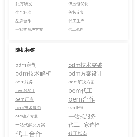
配方研发
供应链优化
生产标准
美妆定制
品牌合作
代工生产
一站式解决方案
代工流程
随机标签
odm定制
odm技术突破
odm技术解析
odm方案设计
odm服务
odm解决方案
oem代工
oem代加工
oem合作
oem厂家
oem技术规范
oem服务
一站式服务
oem生产标准
代工厂家选择
一站式解决方案
代工合作
代工指南