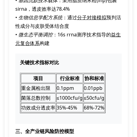
•
基因沉默技术载体
：采用脂质纳米粒(lnp)包裹
sirna，透皮效率达78.4%
•
生物信息学配方系统
：通过
分子对接模拟
预判活
性成分与皮肤受体结合度
•
微生态平衡调控
：16s rrna测序技术指导的
益生
元复合体系
构建
关键技术指标对比
项目
行业标准
协和标准
重金属检出限
0.1ppm
0.01ppb
菌落总数控制
≤1000cfu/g
≤50cfu/g
功效成分透皮率
35%-45%
68%-72%
三、全产业链风险防控模型