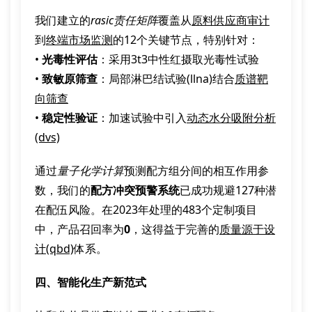
我们建立的
rasic责任矩阵
覆盖从
原料供应商审计
到
终端市场监测
的12个关键节点，特别针对：
•
光毒性评估
：采用3t3中性红摄取光毒性试验
•
致敏原筛查
：局部淋巴结试验(llna)结合
质谱靶
向筛查
•
稳定性验证
：加速试验中引入
动态水分吸附分析
(dvs)
通过
量子化学计算
预测配方组分间的相互作用参
数，我们的
配方冲突预警系统
已成功规避127种潜
在配伍风险。在2023年处理的483个定制项目
中，产品召回率为
0
，这得益于完善的
质量源于设
计(qbd)
体系。
四、智能化生产新范式