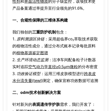
性剂
和
界面活性物质
的分子级监控，该项技术使
产品备案通过率提升至行业领先的91.6%。
一、合规性保障的三维体系构建
我们独创的
三重防护机制
包含：
1.
原料溯源区块链
：采用超临界co₂萃取技术获取
的植物活性成分，通过分布式账本记录每批原料
的
植物基源鉴定图谱
2.
生产环境动态监测
：洁净车间配备粒子计数器
实时追踪
空气动力学直径≥0.5μm微粒
的分布密度
3.
功效验证模型
：运用三维皮肤模型进行
跨表皮
水分流失量(tewl)
测定，确保宣称功效数据可追溯
二、odm技术创新解决方案
针对新兴的
表观遗传学护肤
需求，我们开发了：