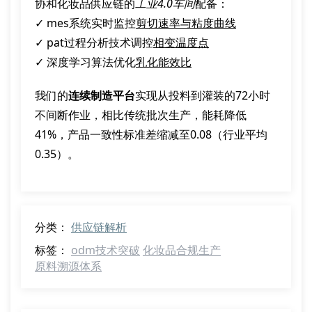
协和化妆品供应链的
工业4.0车间
配备：
✓ mes系统实时监控
剪切速率与粘度曲线
✓ pat过程分析技术调控
相变温度点
✓ 深度学习算法优化
乳化能效比
我们的
连续制造平台
实现从投料到灌装的72小时
不间断作业，相比传统批次生产，能耗降低
41%，产品一致性标准差缩减至0.08（行业平均
0.35）。
分类：
供应链解析
标签：
odm技术突破
化妆品合规生产
原料溯源体系