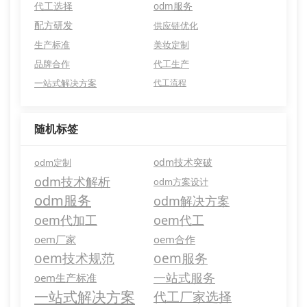
代工选择
odm服务
配方研发
供应链优化
生产标准
美妆定制
品牌合作
代工生产
一站式解决方案
代工流程
随机标签
odm技术突破
odm定制
odm技术解析
odm方案设计
odm服务
odm解决方案
oem代加工
oem代工
oem厂家
oem合作
oem技术规范
oem服务
一站式服务
oem生产标准
一站式解决方案
代工厂家选择