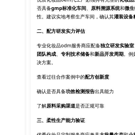
否具备
gmp标准化车间
、
原料溯源系统
和
微生
性。建议实地考察生产车间，确认其
灌装设备
二、配方研发实力评估
专业化妆品odm服务商应配备
独立研发实验室
团队构成
、
专利技术储备
和
新品开发周期
。例
决方案。
查看过往合作案例中的
配方创新度
确认是否具备
功效检测报告
出具能力
了解
原料采购渠道
是否正规可靠
三、柔性生产能力验证
优秀化妆品定制服务商应兼具
大批量生产
和
小