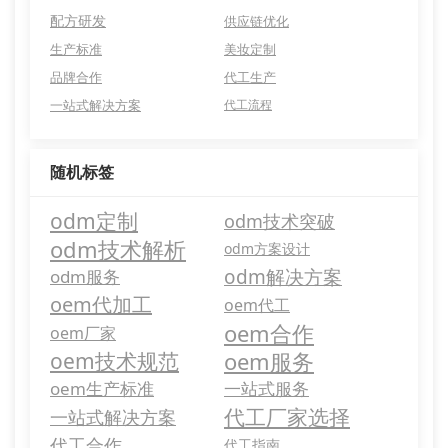
配方研发
供应链优化
生产标准
美妆定制
品牌合作
代工生产
一站式解决方案
代工流程
随机标签
odm定制
odm技术突破
odm技术解析
odm方案设计
odm解决方案
odm服务
oem代加工
oem代工
oem合作
oem厂家
oem服务
oem技术规范
oem生产标准
一站式服务
代工厂家选择
一站式解决方案
代工合作
代工指南