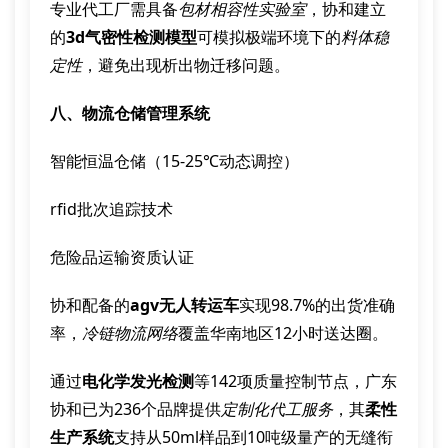
专业代工厂需具备
包材相容性实验室
，协和建立
的
3d气密性检测模型
可模拟极端环境下的
料体稳
定性
，避免出现析出物迁移问题。
八、物流仓储管理系统
智能恒温仓储（15-25℃动态调控）
rfid批次追踪技术
危险品运输资质认证
协和配备的
agv无人转运车
实现98.7%的出货准确
率，
冷链物流网络
覆盖华南地区12小时送达圈。
通过
电化学发光检测
等142项质量控制节点，广东
协和已为236个品牌提供
定制化代工服务
，其
柔性
生产系统
支持从50ml样品到10吨级量产的无缝衔