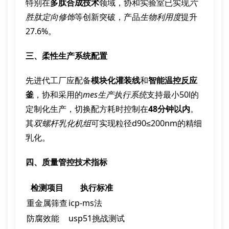
特别在
多肽合成技术
领域，协和实验室已实现
六
胜肽定向修饰
等创新突破，产品
生物利用度
提升
27.6%。
三、柔性生产系统配置
先进代工厂应配备
模块化灌装线
和
智能温控反应
釜
，协和采用的
mes生产执行系统
支持最小50l的
定制化生产，切换配方耗时控制在
48分钟以内
。
其
双螺杆乳化机组
可实现粒径d90≤200nm的精细
乳化。
四、质量管控技术指标
检测项目
执行标准
重金属筛查
icp-ms法
防腐效能
usp51挑战测试