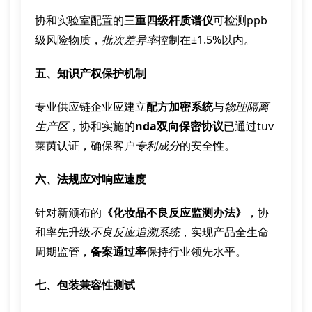
协和实验室配置的
三重四级杆质谱仪
可检测ppb
级风险物质，
批次差异率
控制在±1.5%以内。
五、知识产权保护机制
专业供应链企业应建立
配方加密系统
与
物理隔离
生产区
，协和实施的
nda双向保密协议
已通过tuv
莱茵认证，确保客户
专利成分
的安全性。
六、法规应对响应速度
针对新颁布的
《化妆品不良反应监测办法》
，协
和率先升级
不良反应追溯系统
，实现产品全生命
周期监管，
备案通过率
保持行业领先水平。
七、包装兼容性测试