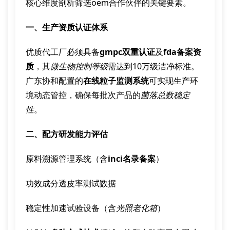
核心维度剖析筛选oem合作伙伴的关键要素。
一、生产资质认证体系
优质代工厂必须具备
gmpc双重认证
及
fda备案资
质
，其
微生物控制等级
需达到10万级洁净标准。
广东协和配置的
在线粒子监测系统
可实现生产环
境动态管控，确保每批次产品的
菌落总数稳定
性
。
二、配方研发能力评估
原料溯源管理系统（含
inci名录备案
）
功效成分透皮率测试数据
稳定性加速试验设备（含
光照老化箱
）